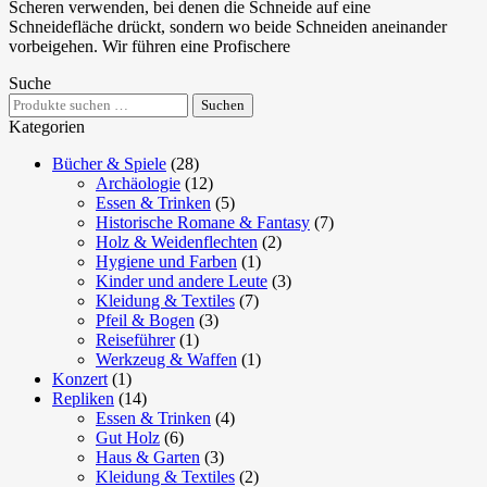
Scheren verwenden, bei denen die Schneide auf eine
Schneidefläche drückt, sondern wo beide Schneiden aneinander
vorbeigehen. Wir führen eine Profischere
Suche
Suchen
Suchen
nach:
Kategorien
Bücher & Spiele
(28)
Archäologie
(12)
Essen & Trinken
(5)
Historische Romane & Fantasy
(7)
Holz & Weidenflechten
(2)
Hygiene und Farben
(1)
Kinder und andere Leute
(3)
Kleidung & Textiles
(7)
Pfeil & Bogen
(3)
Reiseführer
(1)
Werkzeug & Waffen
(1)
Konzert
(1)
Repliken
(14)
Essen & Trinken
(4)
Gut Holz
(6)
Haus & Garten
(3)
Kleidung & Textiles
(2)