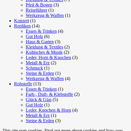
Pfeil & Bogen
(3)
Reiseführer
(1)
Werkzeug & Waffen
(1)
Konzert
(1)
Repliken
(14)
Essen & Trinken
(4)
Gut Holz
(6)
Haus & Garten
(3)
Kleidung & Textiles
(2)
Kultisches & Musik
(2)
Leder, Horn & Knochen
(3)
Metall & Erz
(2)
Schmuck
(1)
Steine & Erden
(1)
Werkzeug & Waffen
(4)
Rohstoffe
(13)
Essen & Trinken
(1)
Farb-, Duft- & Klebstoffe
(2)
Glück & Glas
(5)
Gut Holz
(1)
Leder, Knochen & Horn
(4)
Metall & Erz
(1)
Steine & Erden
(3)
This site uses cookies. Find out more about cookies and how you