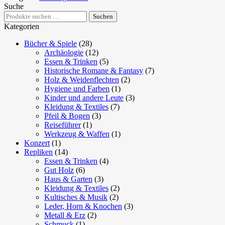
Suche
Suchen
Suchen
nach:
Kategorien
Bücher & Spiele
(28)
Archäologie
(12)
Essen & Trinken
(5)
Historische Romane & Fantasy
(7)
Holz & Weidenflechten
(2)
Hygiene und Farben
(1)
Kinder und andere Leute
(3)
Kleidung & Textiles
(7)
Pfeil & Bogen
(3)
Reiseführer
(1)
Werkzeug & Waffen
(1)
Konzert
(1)
Repliken
(14)
Essen & Trinken
(4)
Gut Holz
(6)
Haus & Garten
(3)
Kleidung & Textiles
(2)
Kultisches & Musik
(2)
Leder, Horn & Knochen
(3)
Metall & Erz
(2)
Schmuck
(1)