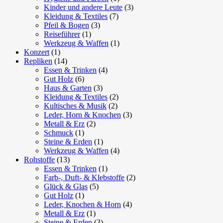
Kinder und andere Leute
(3)
Kleidung & Textiles
(7)
Pfeil & Bogen
(3)
Reiseführer
(1)
Werkzeug & Waffen
(1)
Konzert
(1)
Repliken
(14)
Essen & Trinken
(4)
Gut Holz
(6)
Haus & Garten
(3)
Kleidung & Textiles
(2)
Kultisches & Musik
(2)
Leder, Horn & Knochen
(3)
Metall & Erz
(2)
Schmuck
(1)
Steine & Erden
(1)
Werkzeug & Waffen
(4)
Rohstoffe
(13)
Essen & Trinken
(1)
Farb-, Duft- & Klebstoffe
(2)
Glück & Glas
(5)
Gut Holz
(1)
Leder, Knochen & Horn
(4)
Metall & Erz
(1)
Steine & Erden
(3)