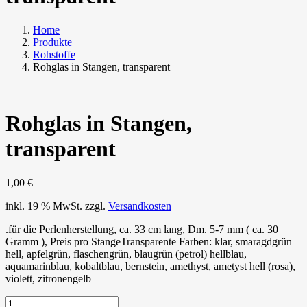
Home
Produkte
Rohstoffe
Rohglas in Stangen, transparent
Rohglas in Stangen,
transparent
1,00
€
inkl. 19 % MwSt.
zzgl.
Versandkosten
.für die Perlenherstellung, ca. 33 cm lang, Dm. 5-7 mm ( ca. 30
Gramm ), Preis pro StangeTransparente Farben: klar, smaragdgrün
hell, apfelgrün, flaschengrün, blaugrün (petrol) hellblau,
aquamarinblau, kobaltblau, bernstein, amethyst, ametyst hell (rosa),
violett, zitronengelb
Rohglas