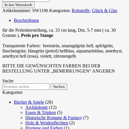
in
In den Warenkorb
Stangen,
Artikelnummer:
SW1196
Kategorien:
Rohstoffe
,
Glück & Glas
transparent
Menge
Beschreibung
für die Perlenherstellung, ca. 33 cm lang, Dm. 5-7 mm ( ca. 30
Gramm ),
Preis pro Stange
Transparente Farben: bernstein, smaragdgrün hell, apfelgrün,
flaschengrün, blaugrün (petrol) hellblau, aquamarinblau, amethyst,
amethyst hell (rosa), violett, zitronengelb
BITTE DIE GEWÜNSCHTEN FARBEN BEI DER
BESTELLUNG UNTER „BEMERKUNGEN“ ANGEBEN
Suche
Suchen
Suchen
nach:
Kategorien
Bücher & Spiele
(28)
Archäologie
(12)
Essen & Trinken
(5)
Historische Romane & Fantasy
(7)
Holz & Weidenflechten
(2)
Hygiene und Farben
(1)