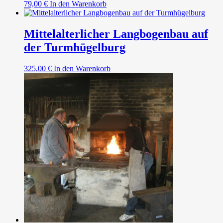
79,00
€
In den Warenkorb
Mittelalterlicher Langbogenbau auf
der Turmhügelburg
325,00
€
In den Warenkorb