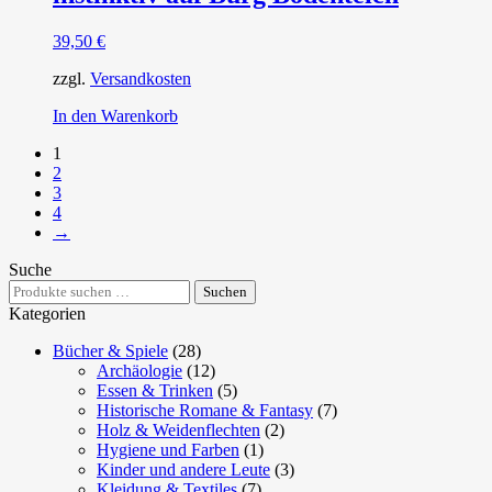
39,50
€
zzgl.
Versandkosten
In den Warenkorb
1
2
3
4
→
Suche
Suchen
Suchen
nach:
Kategorien
Bücher & Spiele
(28)
Archäologie
(12)
Essen & Trinken
(5)
Historische Romane & Fantasy
(7)
Holz & Weidenflechten
(2)
Hygiene und Farben
(1)
Kinder und andere Leute
(3)
Kleidung & Textiles
(7)