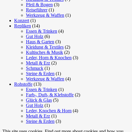
Pfeil & Bogen
(3)
Reiseführer
(1)
Werkzeug & Waffen
(1)
Konzert
(1)
Repliken
(14)
Essen & Trinken
(4)
Gut Holz
(6)
Haus & Garten
(3)
Kleidung & Textiles
(2)
Kultisches & Musik
(2)
Leder, Horn & Knochen
(3)
Metall & Erz
(2)
Schmuck
(1)
Steine & Erden
(1)
Werkzeug & Waffen
(4)
Rohstoffe
(13)
Essen & Trinken
(1)
Farb-, Duft- & Klebstoffe
(2)
Glück & Glas
(5)
Gut Holz
(1)
Leder, Knochen & Horn
(4)
Metall & Erz
(1)
Steine & Erden
(3)
This site uses cookies. Find out more about cookies and how you