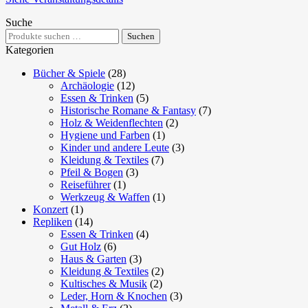
Suche
Suchen
Suchen
nach:
Kategorien
Bücher & Spiele
(28)
Archäologie
(12)
Essen & Trinken
(5)
Historische Romane & Fantasy
(7)
Holz & Weidenflechten
(2)
Hygiene und Farben
(1)
Kinder und andere Leute
(3)
Kleidung & Textiles
(7)
Pfeil & Bogen
(3)
Reiseführer
(1)
Werkzeug & Waffen
(1)
Konzert
(1)
Repliken
(14)
Essen & Trinken
(4)
Gut Holz
(6)
Haus & Garten
(3)
Kleidung & Textiles
(2)
Kultisches & Musik
(2)
Leder, Horn & Knochen
(3)