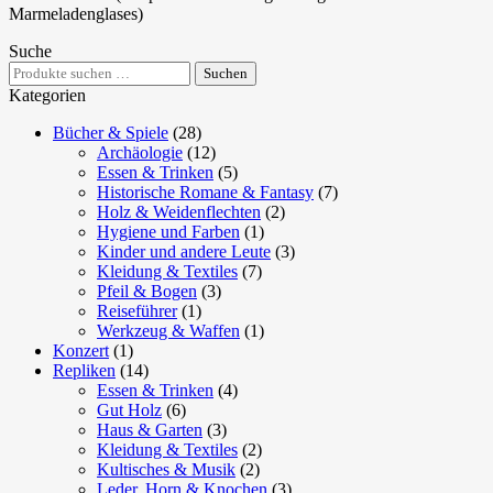
Marmeladenglases)
Suche
Suchen
Suchen
nach:
Kategorien
Bücher & Spiele
(28)
Archäologie
(12)
Essen & Trinken
(5)
Historische Romane & Fantasy
(7)
Holz & Weidenflechten
(2)
Hygiene und Farben
(1)
Kinder und andere Leute
(3)
Kleidung & Textiles
(7)
Pfeil & Bogen
(3)
Reiseführer
(1)
Werkzeug & Waffen
(1)
Konzert
(1)
Repliken
(14)
Essen & Trinken
(4)
Gut Holz
(6)
Haus & Garten
(3)
Kleidung & Textiles
(2)
Kultisches & Musik
(2)
Leder, Horn & Knochen
(3)