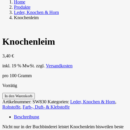
Home
Produkte
Leder, Knochen & Horn
Knochenleim
Knochenleim
3,40
€
inkl. 19 % MwSt.
zzgl.
Versandkosten
pro 100 Gramm
Vorrätig
Knochenleim
In den Warenkorb
Menge
Artikelnummer:
SW830
Kategorien:
Leder, Knochen & Horn
,
Rohstoffe
,
Farb-, Duft- & Klebstoffe
Beschreibung
Nicht nur in der Buchbinderei leistet Knochenleim bisweilen beste