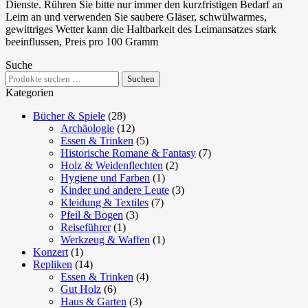
Dienste. Rühren Sie bitte nur immer den kurzfristigen Bedarf an
Leim an und verwenden Sie saubere Gläser, schwülwarmes,
gewittriges Wetter kann die Haltbarkeit des Leimansatzes stark
beeinflussen, Preis pro 100 Gramm
Suche
Suchen
Suchen
nach:
Kategorien
Bücher & Spiele
(28)
Archäologie
(12)
Essen & Trinken
(5)
Historische Romane & Fantasy
(7)
Holz & Weidenflechten
(2)
Hygiene und Farben
(1)
Kinder und andere Leute
(3)
Kleidung & Textiles
(7)
Pfeil & Bogen
(3)
Reiseführer
(1)
Werkzeug & Waffen
(1)
Konzert
(1)
Repliken
(14)
Essen & Trinken
(4)
Gut Holz
(6)
Haus & Garten
(3)