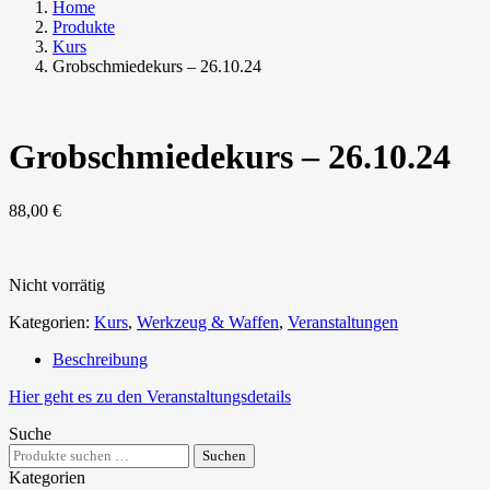
Home
Produkte
Kurs
Grobschmiedekurs – 26.10.24
Grobschmiedekurs – 26.10.24
88,00
€
Nicht vorrätig
Kategorien:
Kurs
,
Werkzeug & Waffen
,
Veranstaltungen
Beschreibung
Hier geht es zu den Veranstaltungsdetails
Suche
Suchen
Suchen
nach:
Kategorien