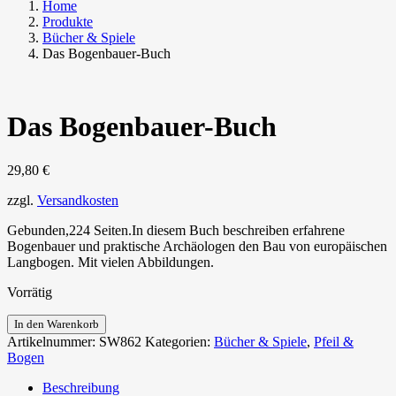
Home
Produkte
Bücher & Spiele
Das Bogenbauer-Buch
Das Bogenbauer-Buch
29,80
€
zzgl.
Versandkosten
Gebunden,224 Seiten.In diesem Buch beschreiben erfahrene
Bogenbauer und praktische Archäologen den Bau von europäischen
Langbogen. Mit vielen Abbildungen.
Vorrätig
Das
In den Warenkorb
Bogenbauer-
Artikelnummer:
SW862
Kategorien:
Bücher & Spiele
,
Pfeil &
Buch
Bogen
Menge
Beschreibung