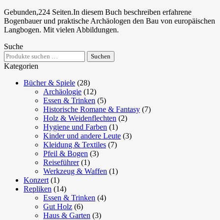
Gebunden,224 Seiten.In diesem Buch beschreiben erfahrene
Bogenbauer und praktische Archäologen den Bau von europäischen
Langbogen. Mit vielen Abbildungen.
Suche
Suchen
Suchen
nach:
Kategorien
Bücher & Spiele
(28)
Archäologie
(12)
Essen & Trinken
(5)
Historische Romane & Fantasy
(7)
Holz & Weidenflechten
(2)
Hygiene und Farben
(1)
Kinder und andere Leute
(3)
Kleidung & Textiles
(7)
Pfeil & Bogen
(3)
Reiseführer
(1)
Werkzeug & Waffen
(1)
Konzert
(1)
Repliken
(14)
Essen & Trinken
(4)
Gut Holz
(6)
Haus & Garten
(3)