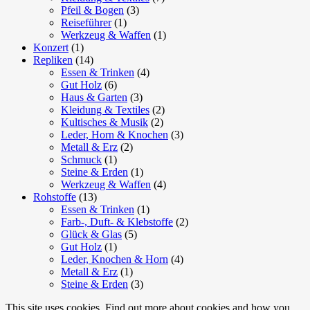
Pfeil & Bogen
(3)
Reiseführer
(1)
Werkzeug & Waffen
(1)
Konzert
(1)
Repliken
(14)
Essen & Trinken
(4)
Gut Holz
(6)
Haus & Garten
(3)
Kleidung & Textiles
(2)
Kultisches & Musik
(2)
Leder, Horn & Knochen
(3)
Metall & Erz
(2)
Schmuck
(1)
Steine & Erden
(1)
Werkzeug & Waffen
(4)
Rohstoffe
(13)
Essen & Trinken
(1)
Farb-, Duft- & Klebstoffe
(2)
Glück & Glas
(5)
Gut Holz
(1)
Leder, Knochen & Horn
(4)
Metall & Erz
(1)
Steine & Erden
(3)
This site uses cookies. Find out more about cookies and how you