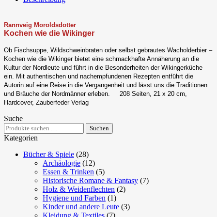
Wikinger
Menge
Rannveig Moroldsdotter
Kochen wie die Wikinger
Ob Fischsuppe, Wildschweinbraten oder selbst gebrautes Wacholderbier –
Kochen wie die Wikinger bietet eine schmackhafte Annäherung an die
Kultur der Nordleute und führt in die Besonderheiten der Wikingerküche
ein. Mit authentischen und nachempfundenen Rezepten entführt die
Autorin auf eine Reise in die Vergangenheit und lässt uns die Traditionen
und Bräuche der Nordmänner erleben. 208 Seiten, 21 x 20 cm,
Hardcover, Zauberfeder Verlag
Suche
Suchen
Suchen
nach:
Kategorien
Bücher & Spiele
(28)
Archäologie
(12)
Essen & Trinken
(5)
Historische Romane & Fantasy
(7)
Holz & Weidenflechten
(2)
Hygiene und Farben
(1)
Kinder und andere Leute
(3)
Kleidung & Textiles
(7)